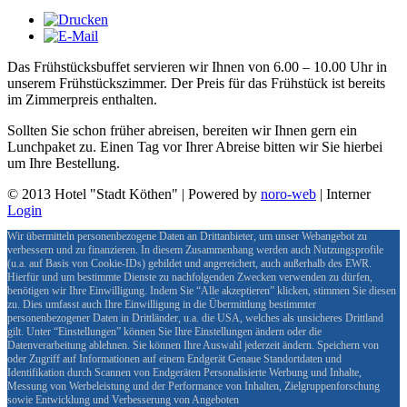
Das Frühstücksbuffet servieren wir Ihnen von 6.00 – 10.00 Uhr in
unserem Frühstückszimmer. Der Preis für das Frühstück ist bereits
im Zimmerpreis enthalten.
Sollten Sie schon früher abreisen, bereiten wir Ihnen gern ein
Lunchpaket zu. Einen Tag vor Ihrer Abreise bitten wir Sie hierbei
um Ihre Bestellung.
© 2013 Hotel "Stadt Köthen" | Powered by
noro-web
| Interner
Login
Wir übermitteln personenbezogene Daten an Drittanbieter, um unser Webangebot zu
verbessern und zu finanzieren. In diesem Zusammenhang werden auch Nutzungsprofile
(u.a. auf Basis von Cookie-IDs) gebildet und angereichert, auch außerhalb des EWR.
Hierfür und um bestimmte Dienste zu nachfolgenden Zwecken verwenden zu dürfen,
benötigen wir Ihre Einwilligung. Indem Sie “Alle akzeptieren” klicken, stimmen Sie diesen
zu. Dies umfasst auch Ihre Einwilligung in die Übermittlung bestimmter
personenbezogener Daten in Drittländer, u.a. die USA, welches als unsicheres Drittland
gilt. Unter “Einstellungen” können Sie Ihre Einstellungen ändern oder die
Datenverarbeitung ablehnen. Sie können Ihre Auswahl jederzeit ändern. Speichern von
oder Zugriff auf Informationen auf einem Endgerät Genaue Standortdaten und
Identifikation durch Scannen von Endgeräten Personalisierte Werbung und Inhalte,
Messung von Werbeleistung und der Performance von Inhalten, Zielgruppenforschung
sowie Entwicklung und Verbesserung von Angeboten